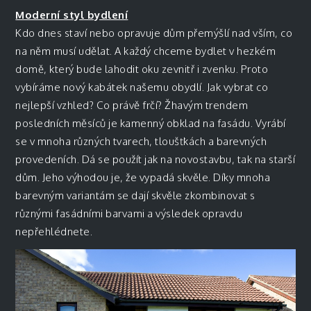
Moderní styl bydlení
Kdo dnes staví nebo opravuje dům přemýšlí nad vším, co
na něm musí udělat. A každý chceme bydlet v hezkém
domě, který bude lahodit oku zevnitř i zvenku. Proto
vybíráme nový kabátek našemu obydlí. Jak vybrat co
nejlepší vzhled? Co právě frčí? Žhavým trendem
posledních měsíců je
kamenný obklad na fasádu
.
Vyrábí
se v mnoha různých tvarech, tloušťkách a barevných
provedeních. Dá se použít jak na novostavbu, tak na starší
dům. Jeho výhodou je, že vypadá skvěle. Díky mnoha
barevným variantám se dají skvěle zkombinovat s
různými fasádními barvami a výsledek opravdu
nepřehlédnete.