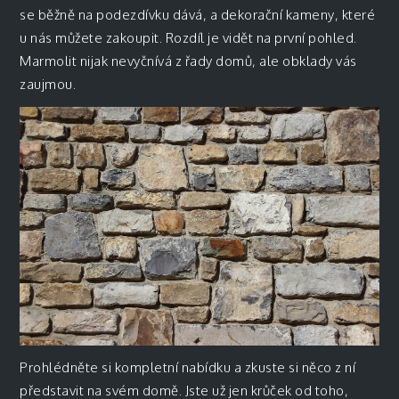
se běžně na podezdívku dává, a dekorační kameny, které
u nás můžete zakoupit. Rozdíl je vidět na první pohled.
Marmolit nijak nevyčnívá z řady domů, ale obklady vás
zaujmou.
Prohlédněte si kompletní nabídku a zkuste si něco z ní
představit na svém domě. Jste už jen krůček od toho,