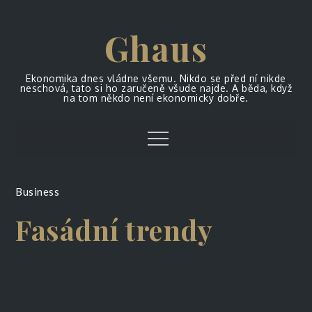
Skip
to
Ghaus
content
Ekonomika dnes vládne všemu. Nikdo se před ní nikde
neschová, tato si ho zaručeně všude najde. A běda, když
na tom někdo není ekonomicky dobře.
Menu
Business
Fasádní trendy