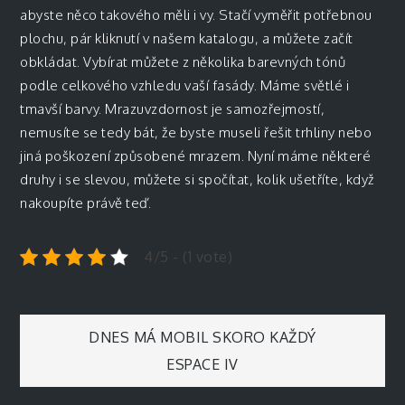
abyste něco takového měli i vy. Stačí vyměřit potřebnou
plochu, pár kliknutí v našem katalogu, a můžete začít
obkládat. Vybírat můžete z několika barevných tónů
podle celkového vzhledu vaší fasády. Máme světlé i
tmavší barvy. Mrazuvzdornost je samozřejmostí,
nemusíte se tedy bát, že byste museli řešit trhliny nebo
jiná poškození způsobené mrazem. Nyní máme některé
druhy i se slevou, můžete si spočítat, kolik ušetříte, když
nakoupíte právě teď.
4/5 - (1 vote)
Navigace
DNES MÁ MOBIL SKORO KAŽDÝ
ESPACE IV
pro