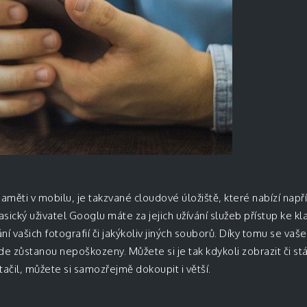
měti v mobilu, je takzvané cloudové úložiště, které nabízí např
ický uživatel Googlu máte za jejich užívání služeb přístup ke kla
í vašich fotografií či jakýkoliv jiných souborů. Díky tomu se vaš
 zůstanou nepoškozeny. Můžete si je tak kdykoli zobrazit či st
tačil, můžete si samozřejmě dokoupit i větší.