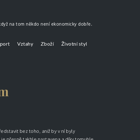
 když na tom někdo není ekonomicky dobře.
port
Vztahy
Zboží
Životní styl
ím
edstavit bez toho, aniž by v ní byly
 je přesně takhle nastavena a díky tomuhle