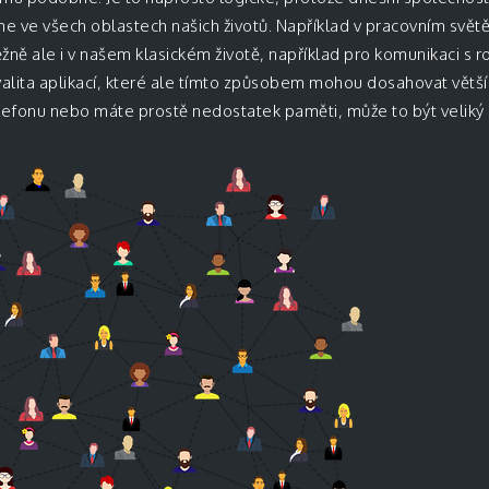
me ve všech oblastech našich životů. Například v pracovním světě
žně ale i v našem klasickém životě, například pro komunikaci s r
 i kvalita aplikací, které ale tímto způsobem mohou dosahovat vě
telefonu nebo máte prostě nedostatek paměti, může to být veli