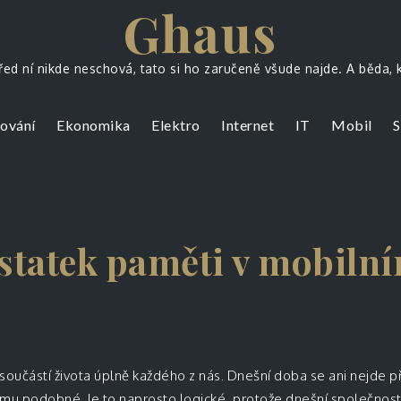
Ghaus
ed ní nikde neschová, tato si ho zaručeně všude najde. A běda,
ování
Ekonomika
Elektro
Internet
IT
Mobil
S
ostatek paměti v mobiln
u součástí života úplně každého z nás. Dnešní doba se ani nejde př
omu podobné. Je to naprosto logické, protože dnešní společnost