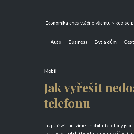
Skip
to
content
Ekonomika dnes vládne všemu. Nikdo se př
Auto
Business
Byt a dům
Cest
Mobil
Jak vyřešit ned
telefonu
Jak jistě všichni víme, mobilní telefony jso
zapojeny mobilní telefony nebo zařízení t