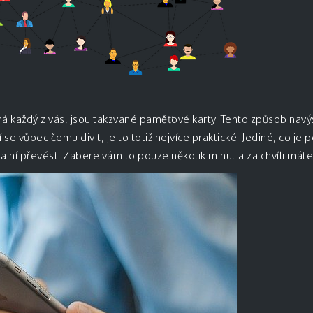
ná každý z vás, jsou takzvané paměťové karty. Tento způsob nav
se vůbec čemu divit, je to totiž nejvíce praktické. Jediné, co je 
 ní převést. Zabere vám to pouze několik minut a za chvíli má