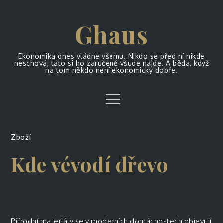
Skip
to
Ghaus
content
Ekonomika dnes vládne všemu. Nikdo se před ní nikde
neschová, tato si ho zaručeně všude najde. A běda, když
na tom někdo není ekonomicky dobře.
Menu
Zboží
Kde vévodí dřevo
Přírodní materiály se v moderních domácnostech objevují