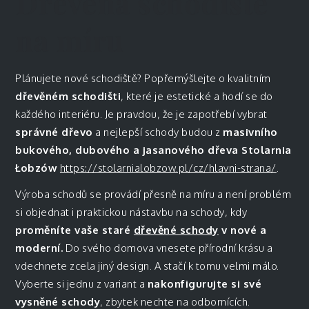
Dřevěná schodiště
na míru
Plánujete nové schodiště? Popřemýšlejte o kvalitním
dřevěném schodišti
, které je estetické a hodí se do
každého interiéru. Je pravdou, že je zapotřebí vybrat
správné dřevo
a nejlepší schody budou z
masivního
bukového, dubového a jasanového dřeva Stolarnia
Łobzów
https://stolarnialobzow.pl/cz/hlavni-strana/
.
Výroba schodů se provádí přesně na míru a není problém
si objednat i praktickou nástavbu na schody, kdy
proměníte vaše staré
dřevěné schody
v nové a
moderní.
Do svého domova vnesete přírodní krásu a
vdechnete zcela jiný design. A stačí k tomu velmi málo.
Vyberte si jednu z variant a
nakonfigurujte si své
vysněné schody
, zbytek nechte na odbornících.