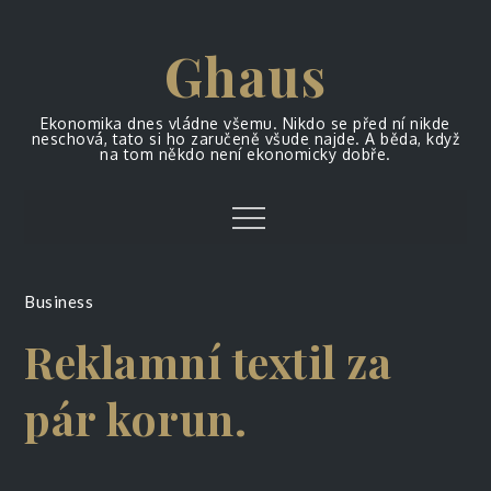
Skip
to
Ghaus
content
Ekonomika dnes vládne všemu. Nikdo se před ní nikde
neschová, tato si ho zaručeně všude najde. A běda, když
na tom někdo není ekonomicky dobře.
Menu
Business
Reklamní textil za
pár korun.