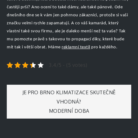
častěji prší? Ano ocení to také dámy, ale také pánové. Ode
dnešního dne se k vám jen pohrnou zákazníci, protože si vaši
značku velmi rychle zapamatují. A co váš kamarád, který
vlastní také svou firmu, ale je daleko menší než ta vaše? Tak
mu pomozte právě s takovou to propagací díky, které bude
mít tak i větší obrat. Máme
reklamní textil
pro každého.
3.4/5 - (5 votes)
Navigace
JE PRO BRNO KLIMATIZACE SKUTEČNĚ
VHODNÁ?
pro
MODERNÍ DOBA
příspěvek