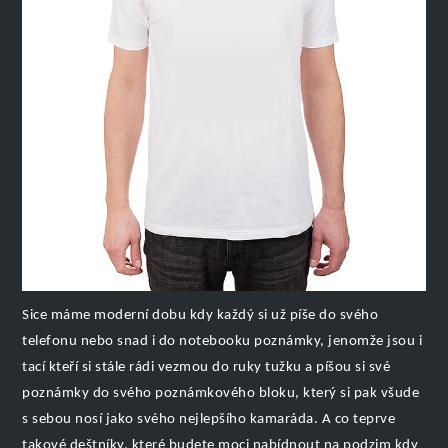
Sice máme moderní dobu kdy každý si už píše do svého
telefonu nebo snad i do notebooku poznámky, jenomže jsou i
tací kteří si stále rádi vezmou do ruky tužku a píšou si své
poznámky do svého poznámkového bloku, který si pak všude
s sebou nosí jako svého nejlepšího kamaráda. A co teprve
takové deštníky, které budete moci nabídnout na podzim kdy