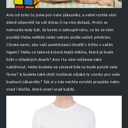
Ano od toho tu jsme pro naše zákazníky, a velmi rychle vám
dámě odpověď na váš dotaz či na více dotazů. Proto se
nemusíte tedy bát, že byste si zakoupil něco, co by se vám
později třeba nelíbilo nebo nebylo podle vašich představ.
Chcete navíc, aby vaši zaměstnanci chodili v tričku s vaším
logem? Nebo co taková krásná teplá mikina, která je bude
hřát v chladných dnech? Ano i to vám můžeme také
nabídnout. Nebo budete na výstavě kde se bude pyšnit vaše
firma? A budete také chtít rozdávat nějaké ty vzorky pro vaše
budoucí zákazníky? Tak si u nás nechte vyrobit propisky nebo
snad i bločky, které ocení snad každý.