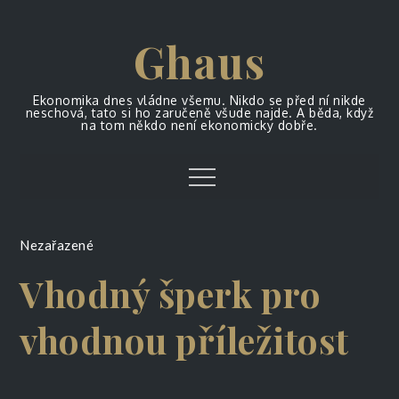
Skip
to
Ghaus
content
Ekonomika dnes vládne všemu. Nikdo se před ní nikde
neschová, tato si ho zaručeně všude najde. A běda, když
na tom někdo není ekonomicky dobře.
Menu
Nezařazené
Vhodný šperk pro
vhodnou příležitost