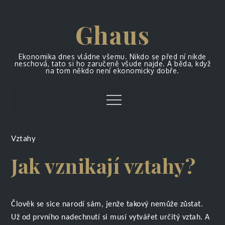
Skip
to
Ghaus
content
Ekonomika dnes vládne všemu. Nikdo se před ní nikde
neschová, tato si ho zaručeně všude najde. A běda, když
na tom někdo není ekonomicky dobře.
Menu
Vztahy
Jak vznikají vztahy?
Člověk se sice narodí sám, jenže takový nemůže zůstat.
Už od prvního nadechnutí si musí vytvářet určitý vztah. A