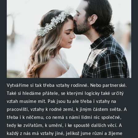
Vytváříme si tak třeba vztahy rodinné. Nebo partnerské.
Také si hledáme přátele, se kterými logicky také určitý
vztah musíme mít. Pak jsou tu ale třeba i vztahy na
pracovišti, vztahy k rodné zemi, k jiným částem světa. A
třeba i k něčemu, co nemá s námi lidmi nic společné,
tedy ke zvířatům, k umění, i ke spoustě dalších věcí. A
každý z nás má vztahy jiné, jelikož jsme různí a žijeme