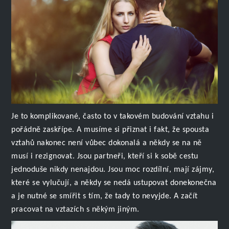
Je to komplikované, často to v takovém budování vztahu i
pořádně zaskřípe. A musíme si přiznat i fakt, že spousta
vztahů nakonec není vůbec dokonalá a někdy se na ně
musí i rezignovat. Jsou partneři, kteří si k sobě cestu
jednoduše nikdy nenajdou. Jsou moc rozdílní, mají zájmy,
které se vylučují, a někdy se nedá ustupovat donekonečna
a je nutné se smířit s tím, že tady to nevyjde. A začít
pracovat na vztazích s někým jiným.