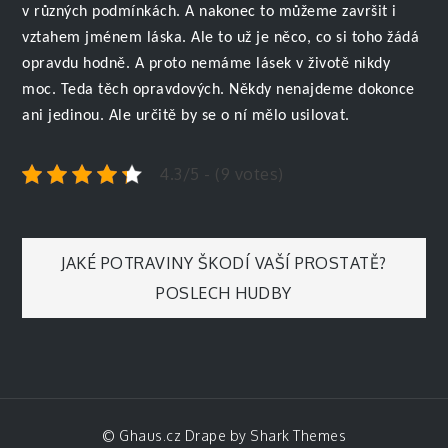
v různých podmínkách.
A nakonec to můžeme završit i
vztahem jménem láska. Ale to už je něco, co si toho žádá
opravdu hodně. A proto nemáme lásek v životě nikdy
moc. Teda těch opravdových. Někdy nenajdeme dokonce
ani jedinou. Ale určitě by se o ní mělo usilovat.
4.3/5 - (9 votes)
Navigace
JAKÉ POTRAVINY ŠKODÍ VAŠÍ PROSTATĚ?
POSLECH HUDBY
pro
příspěvek
© Ghaus.cz Drape by
Shark Themes