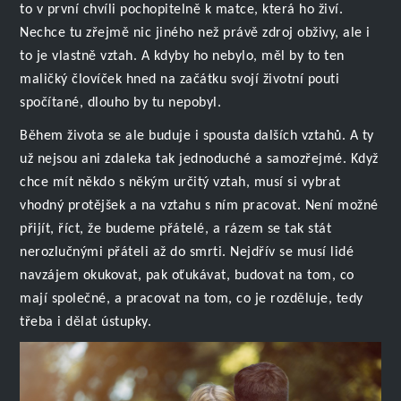
to v první chvíli pochopitelně k matce, která ho živí.
Nechce tu zřejmě nic jiného než právě zdroj obživy, ale i
to je vlastně vztah. A kdyby ho nebylo, měl by to ten
maličký človíček hned na začátku svojí životní pouti
spočítané, dlouho by tu nepobyl.
Během života se ale buduje i spousta dalších vztahů. A ty
už nejsou ani zdaleka tak jednoduché a samozřejmé. Když
chce mít někdo s někým určitý vztah, musí si vybrat
vhodný protějšek a na vztahu s ním pracovat. Není možné
přijít, říct, že budeme přátelé, a rázem se tak stát
nerozlučnými přáteli až do smrti. Nejdřív se musí lidé
navzájem okukovat, pak oťukávat, budovat na tom, co
mají společné, a pracovat na tom, co je rozděluje, tedy
třeba i dělat ústupky.