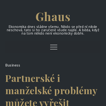
Skip
to
Ghaus
content
Ekonomika dnes vládne všemu. Nikdo se před ní nikde
neschová, tato si ho zaručeně všude najde. A běda, když
na tom někdo není ekonomicky dobře.
Menu
Business
Partnerské i
manželské problémy
můžete vyřešit