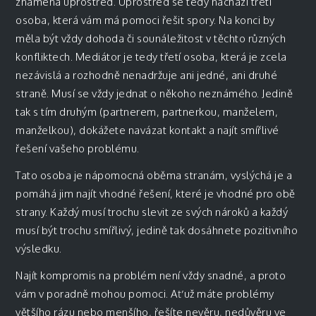
znamená uprostřed. Uprostřed se tedy nachází třetí
osoba, která vám má pomoci řešit spory. Na konci by
měla být vždy dohoda či sounáležitost v těchto různých
konfliktech. Mediátor je tedy třetí osoba, která je zcela
nezávislá a rozhodně nenadržuje ani jedné, ani druhé
straně. Musí se vždy jednat o někoho neznámého. Jedině
tak s tím druhým (partnerem, partnerkou, manželem,
manželkou), dokážete navázat kontakt a najít smířlivé
řešení vašeho problému.
Tato osoba je nápomocná oběma stranám, vyslýchá je a
pomáhá jim najít vhodné řešení, které je vhodné pro obě
strany. Každý musí trochu slevit ze svých nároků a každý
musí být trochu smířlivý, jedině tak dosáhnete pozitivního
výsledku.
Najít kompromis na problém není vždy snadné, a proto
vám v poradně mohou pomoci. Ať už máte problémy
většího rázu nebo menšího, řešíte nevěru, nedůvěru ve