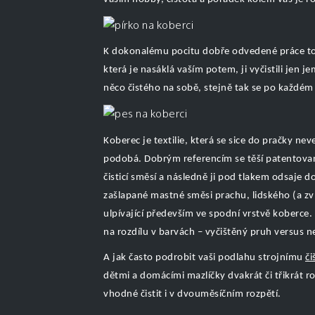
K dokonalému pocitu dobře odvedené práce to m
která je nasáklá vaším potem, ji vyčistili jen
něco čistého na sobě, stejně tak se po každém
Koberec je textilie, která se sice do pračky n
podobá. Dobrým referencím se těší patentovaný či
čisticí směsí a následně ji pod tlakem odsaje
zašlapané mastné směsi prachu, lidského (a z
ulpívající především ve spodní vrstvě koberc
na rozdílu v barvách – vyčištěný pruh versus n
A jak často podrobit vaši podlahu strojnímu
či
dětmi a domácími mazlíčky dvakrát či třikrát r
vhodné čistit i v dvouměsíčním rozpětí.