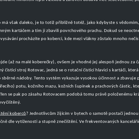
á však daleko, je to totiž přibližně totéž, jako kdybyste s vědomím, 
 jemným kartáčem a tím ji zbavili povrchového prachu. Dokud se neoctn
 vysávání procházíte po koberci, kde mezi vlákny zůstalo mnoho nečis
evejde (až na malé koberečky), ovšem je vhodné jej alespoň jednou za č
sticí stroj Rotovac, jedná se o rotační čisticí hlavici s kartáči, která
 do sběrné nádoby. Tento systém vykazuje vysokou účinnost a zbavuje p
vířecího) potu, kožního mazu, kožních šupinek a prachových částic, 
e. Ten se pak po zásahu Rotovacem podobá tomu právě položenému krá
evyčištěný.
štění koberců
? Jednotlivcům žijícím v bytech o samotě postačí jednou 
očně dle vytíženosti a stupně znečištění. Ve frekventovaných kancelář