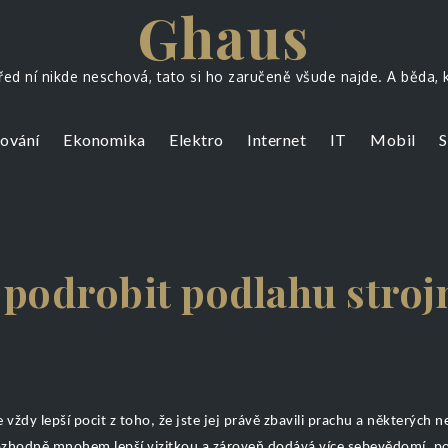
Ghaus
ed ní nikde neschová, tato si ho zaručeně všude najde. A běda,
ování
Ekonomika
Elektro
Internet
IT
Mobil
S
o podrobit podlahu stro
ždy lepší pocit z toho, že jste jej právě zbavili prachu a některých n
rozhodně mnohem lepší vizitkou a zároveň dodává více sebevědomí, po