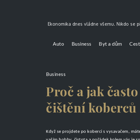
Skip
to
content
Ekonomika dnes vládne všemu. Nikdo se př
Auto
Business
Byt a dům
Cest
Business
Proč a jak čast
čištění koberců
Když se projdete po koberci s vysavačem, máte v
vaším hobby, čistota a pořádek kolem vás je 