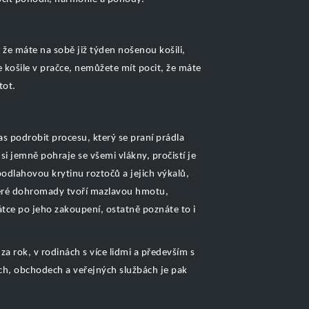
že máte na sobě již týden nošenou košili,
e košile v pračce, nemůžete mít pocit, že máte
tot.
as podrobit procesu, který se praní prádla
 si jemně pohraje se všemi vlákny, pročistí je
odlahovou krytinu roztočů a jejich výkalů,
které dohromady tvoří mazlavou hmotu,
tce po jeho zakoupení, ostatně poznáte to i
za rok, v rodinách s více lidmi a především s
ích, obchodech a veřejných službách je pak