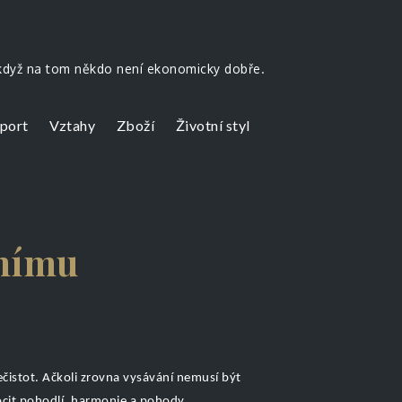
 když na tom někdo není ekonomicky dobře.
port
Vztahy
Zboží
Životní styl
jnímu
ečistot. Ačkoli zrovna vysávání nemusí být
cit pohodlí, harmonie a pohody.