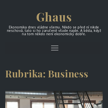
Skip
to
Ghaus
content
Ekonomika dnes vládne všemu. Nikdo se před ní nikde
neschová, tato si ho zaručeně všude najde. A běda, když
na tom někdo není ekonomicky dobře.
Menu
Rubrika:
Business