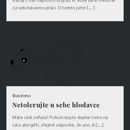
Každý z nás naprosto logicky ví, kolik bere měsíčně
za vykonávanou práci. O tomto jsme […]
Business
Netolerujte u sebe hlodavce
Máte rádi zvířata? Pokud nejste dejme tomu na
tato alergičtí, zřejmě odpovíte, že ano. A […]