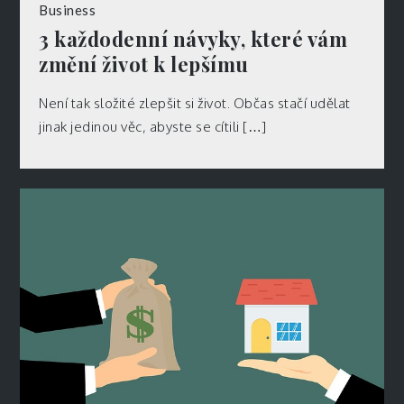
Business
3 každodenní návyky, které vám
změní život k lepšímu
Není tak složité zlepšit si život. Občas stačí udělat
jinak jedinou věc, abyste se cítili […]