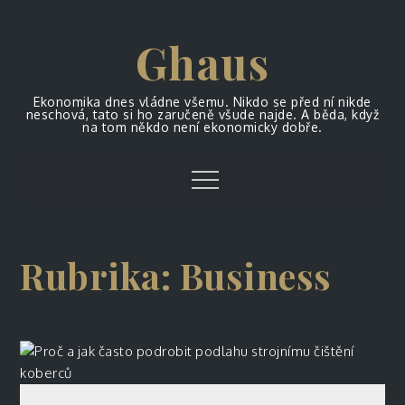
Skip
to
Ghaus
content
Ekonomika dnes vládne všemu. Nikdo se před ní nikde
neschová, tato si ho zaručeně všude najde. A běda, když
na tom někdo není ekonomicky dobře.
Menu
Rubrika:
Business